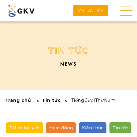
VN
JA
EN
TIN TỨC
NEWS
Trang chủ
Tin tức
TiếngCườiThứNăm
Tất cả bài viết
Hoạt động
Kiến thức
Tin tức