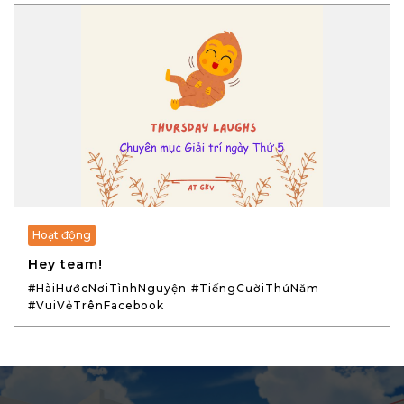
Hoạt động
Hey team!
#HàiHướcNơiTìnhNguyện
#TiếngCườiThứNăm
#VuiVẻTrênFacebook