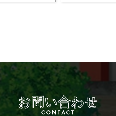
ルリアリティ
#建設革新
#CIM
#GIFUKOGYOVIETNAM
#
#gkvvn
#クリエイティブ
#デザ
#バーチャルリアリティ
#建てる
お問い合わせ
CONTACT