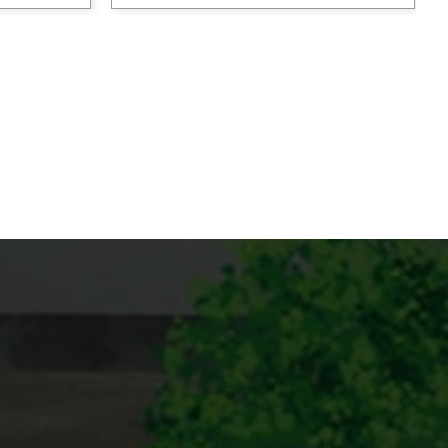
GKV
#エンジニアリングにおける優秀性
イン
#建築プロジェクト
#構造設計
#道路インフラ
#建築