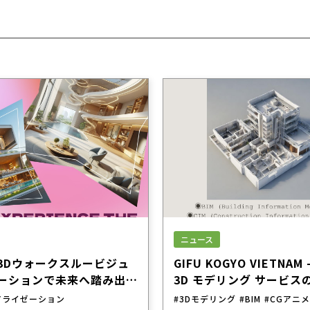
ニュース
3Dウォークスルービジュ
GIFU KOGYO VIETNAM
ーションで未来へ踏み出そ
3D モデリング サービス
頼できるパートナー!
アライゼーション
#3Dモデリング
#BIM
#CGアニ