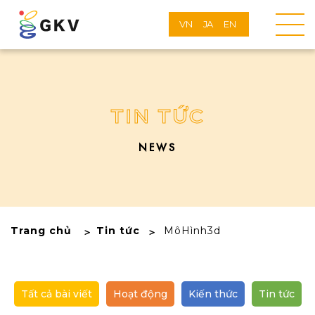
VN
JA
EN
TIN TỨC
NEWS
Trang chủ
Tin tức
MôHình3d
Tất cả bài viết
Hoạt động
Kiến thức
Tin tức