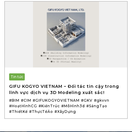
Tin tức
GIFU KOGYO VIETNAM – Đối tác tin cậy trong
lĩnh vực dịch vụ 3D Modeling xuất sắc!
#BIM
#CIM
#GIFUKOGYOVIETNAM
#GKV
#gkvvn
#HoạtHìnhCG
#KiếnTrúc
#MôHình3d
#SángTạo
#ThiếtKế
#ThựcTếẢo
#XâyDựng