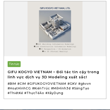
Tin tức
GIFU KOGYO VIETNAM – Đối tác tin cậy trong
lĩnh vực dịch vụ 3D Modeling xuất sắc!
#BIM
#CIM
#GIFUKOGYOVIETNAM
#GKV
#gkvvn
#HoạtHìnhCG
#KiếnTrúc
#MôHình3d
#SángTạo
#ThiếtKế
#ThựcTếẢo
#XâyDựng