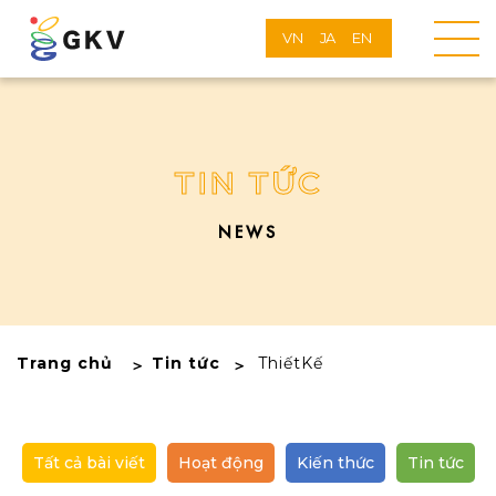
VN
JA
EN
TIN TỨC
NEWS
Trang chủ
Tin tức
ThiếtKế
Tất cả bài viết
Hoạt động
Kiến thức
Tin tức