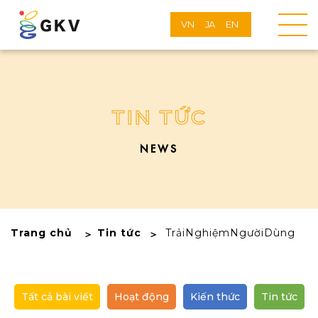
VN
JA
EN
TIN TỨC
NEWS
Trang chủ
Tin tức
TrảiNghiệmNgườiDùng
Tất cả bài viết
Hoạt động
Kiến thức
Tin tức