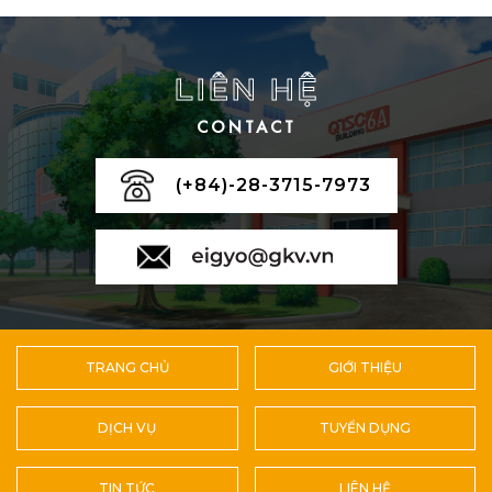
LIÊN HỆ
CONTACT
(+84)-28-3715-7973
TRANG CHỦ
GIỚI THIỆU
DỊCH VỤ
TUYỂN DỤNG
TIN TỨC
LIÊN HỆ