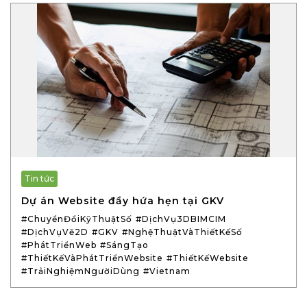
Tin tức
Dự án Website đầy hứa hẹn tại GKV
#ChuyểnĐổiKỹThuậtSố
#DịchVụ3DBIMCIM
#DịchVụVẽ2D
#GKV
#NghệThuậtVàThiếtKếSố
#PhátTriểnWeb
#SángTạo
#ThiếtKếVàPhátTriểnWebsite
#ThiếtKếWebsite
#TrảiNghiệmNgườiDùng
#Vietnam