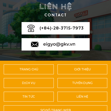
LIÊN HỆ
CONTACT
(+84)-28-3715-7973
TRANG CHỦ
GIỚI THIỆU
DỊCH VỤ
TUYỂN DỤNG
TIN TỨC
LIÊN HỆ
SƠ ĐỒ TRANG WEB