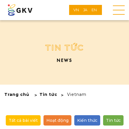
VN
JA
EN
TIN TỨC
NEWS
Trang chủ
Tin tức
Vietnam
Tất cả bài viết
Hoạt động
Kiến thức
Tin tức