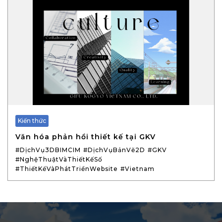
Kiến thức
Văn hóa phản hồi thiết kế tại GKV
#DịchVụ3DBIMCIM
#DịchVụBảnVẽ2D
#GKV
#NghệThuậtVàThiếtKếSố
#ThiếtKếVàPhátTriểnWebsite
#Vietnam