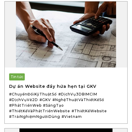
Tin tức
Dự án Website đầy hứa hẹn tại GKV
#ChuyểnĐổiKỹThuậtSố
#DịchVụ3DBIMCIM
#DịchVụVẽ2D
#GKV
#NghệThuậtVàThiếtKếSố
#PhátTriểnWeb
#SángTạo
#ThiếtKếVàPhátTriểnWebsite
#ThiếtKếWebsite
#TrảiNghiệmNgườiDùng
#Vietnam